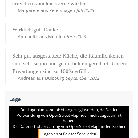
erreichen konnten. Gerne wieder.
Margarete
aus
Petershagen
Juli 2023
Wirklich gut. Danke.
Antonette
aus
Menden
Juni 2023
Sehr gut ausgestattete Küche, die Räumlichkeiten
sind sehr schön und gemütlich eingerichtet! Unsere
Erwartungen sind zu 100% erfüllt.
Andreas
aus
Duisburg
September 2022
Lage
Der Lageplan kann nicht angezeigt werden, da Sie der
Verwendung von OpenStreetMap noch nicht zugestimmt
haben.
Die Datenschutzerklärung von OpenStreetMap finden Sie
hier
Lageplan auf dieser Seite laden