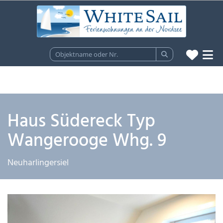
Haus Südereck Typ
Wangerooge Whg. 9
Neuharlingersiel