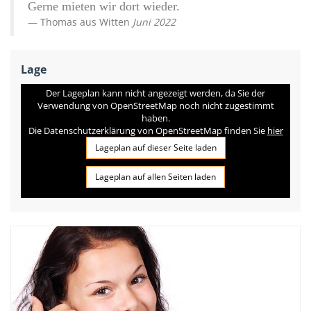
Gerne mieten wir dort wieder.
Thomas
aus
Witten
Juni 2022
Lage
Der Lageplan kann nicht angezeigt werden, da Sie der
Verwendung von OpenStreetMap noch nicht zugestimmt
haben.
Die Datenschutzerklärung von OpenStreetMap finden Sie
hier
Lageplan auf dieser Seite laden
Lageplan auf allen Seiten laden